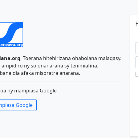
H
lana.org
. Toerana hitehirizana ohabolana malagasy.
ampidiro ny solonanarana sy tenimiafina.
ana dia afaka misoratra anarana.
koa ny mampiasa Google
piasa Google