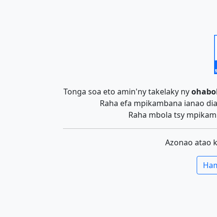
Tonga soa eto amin'ny takelaky ny
ohabo
Raha efa mpikambana ianao dia 
Raha mbola tsy mpikamb
Azonao atao 
Ham