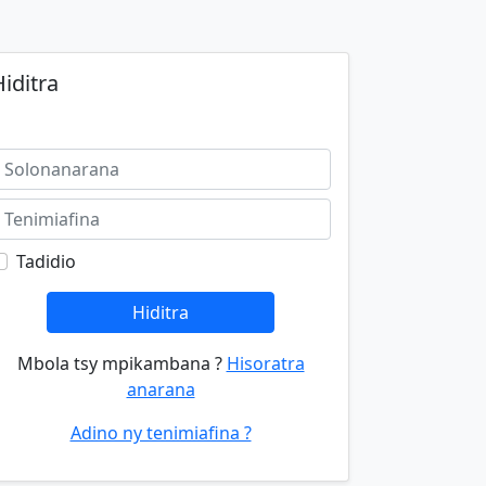
iditra
Tadidio
Hiditra
Mbola tsy mpikambana ?
Hisoratra
anarana
Adino ny tenimiafina ?