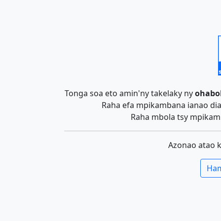
Tonga soa eto amin'ny takelaky ny
ohabo
Raha efa mpikambana ianao dia 
Raha mbola tsy mpikamb
Azonao atao 
Ham