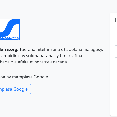
H
lana.org
. Toerana hitehirizana ohabolana malagasy.
ampidiro ny solonanarana sy tenimiafina.
ana dia afaka misoratra anarana.
koa ny mampiasa Google
piasa Google