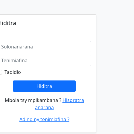
iditra
Tadidio
Hiditra
Mbola tsy mpikambana ?
Hisoratra
anarana
Adino ny tenimiafina ?