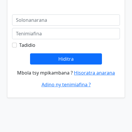
Tadidio
Hiditra
Mbola tsy mpikambana ?
Hisoratra anarana
Adino ny tenimiafina ?