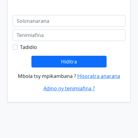
Tadidio
Hiditra
Mbola tsy mpikambana ?
Hisoratra anarana
Adino ny tenimiafina ?