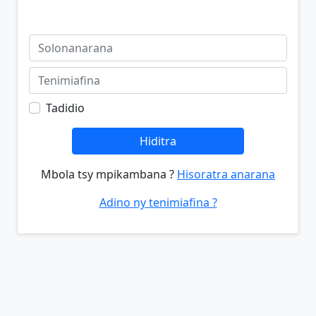
Tadidio
Hiditra
Mbola tsy mpikambana ?
Hisoratra anarana
Adino ny tenimiafina ?