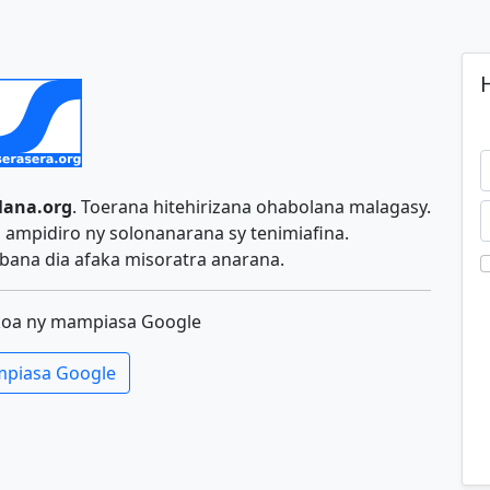
H
lana.org
. Toerana hitehirizana ohabolana malagasy.
ampidiro ny solonanarana sy tenimiafina.
ana dia afaka misoratra anarana.
koa ny mampiasa Google
piasa Google