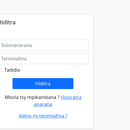
iditra
Tadidio
Hiditra
Mbola tsy mpikambana ?
Hisoratra
anarana
Adino ny tenimiafina ?