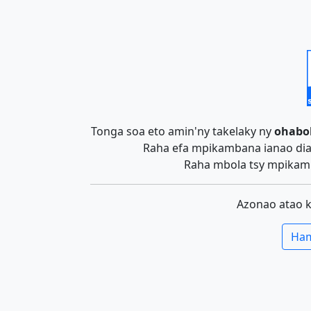
Tonga soa eto amin'ny takelaky ny
ohabo
Raha efa mpikambana ianao dia 
Raha mbola tsy mpikamb
Azonao atao 
Ham