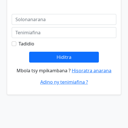
Tadidio
Hiditra
Mbola tsy mpikambana ?
Hisoratra anarana
Adino ny tenimiafina ?