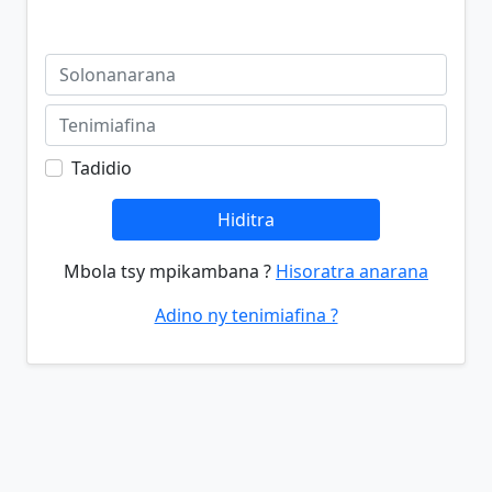
Tadidio
Hiditra
Mbola tsy mpikambana ?
Hisoratra anarana
Adino ny tenimiafina ?