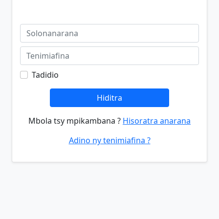
Tadidio
Hiditra
Mbola tsy mpikambana ?
Hisoratra anarana
Adino ny tenimiafina ?