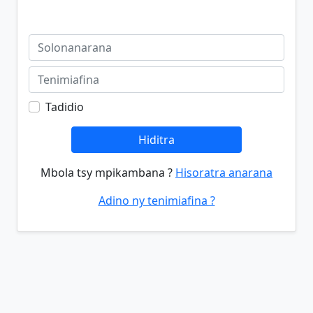
Tadidio
Hiditra
Mbola tsy mpikambana ?
Hisoratra anarana
Adino ny tenimiafina ?