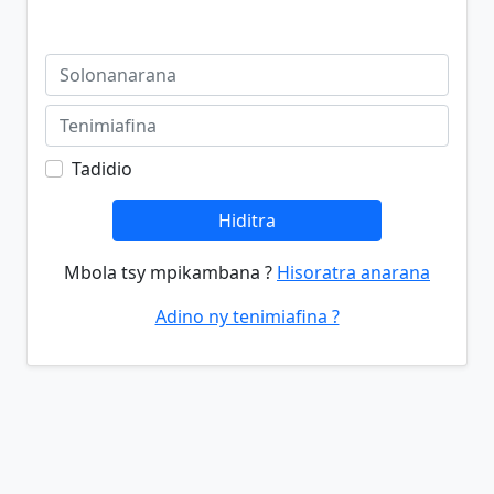
Tadidio
Hiditra
Mbola tsy mpikambana ?
Hisoratra anarana
Adino ny tenimiafina ?