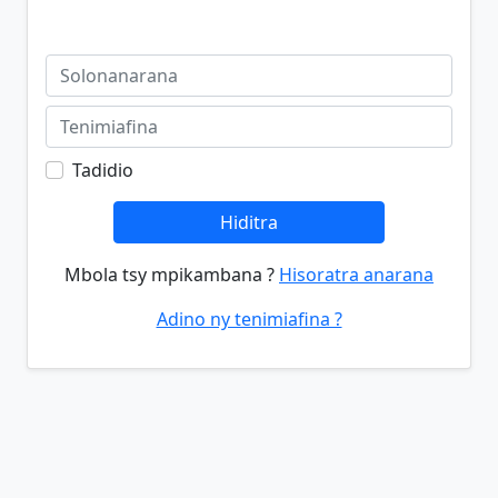
Tadidio
Hiditra
Mbola tsy mpikambana ?
Hisoratra anarana
Adino ny tenimiafina ?