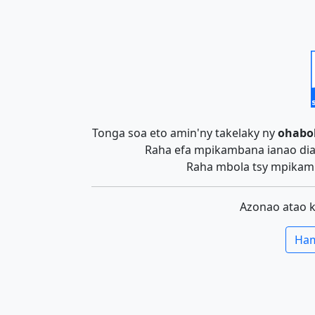
Tonga soa eto amin'ny takelaky ny
ohabo
Raha efa mpikambana ianao dia 
Raha mbola tsy mpikamb
Azonao atao 
Ham