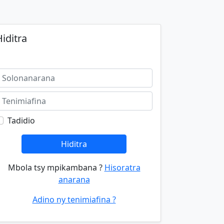
iditra
Tadidio
Hiditra
Mbola tsy mpikambana ?
Hisoratra
anarana
Adino ny tenimiafina ?