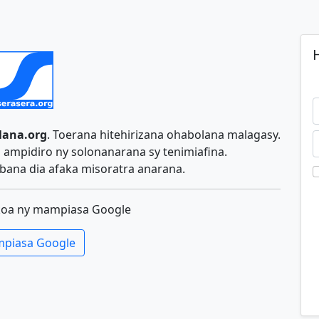
H
lana.org
. Toerana hitehirizana ohabolana malagasy.
ampidiro ny solonanarana sy tenimiafina.
ana dia afaka misoratra anarana.
koa ny mampiasa Google
piasa Google