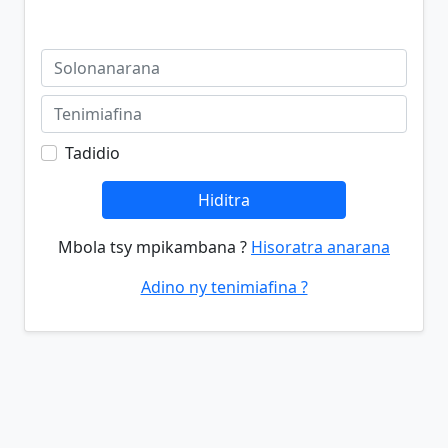
Tadidio
Hiditra
Mbola tsy mpikambana ?
Hisoratra anarana
Adino ny tenimiafina ?