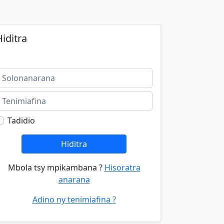
iditra
Tadidio
Hiditra
Mbola tsy mpikambana ?
Hisoratra
anarana
Adino ny tenimiafina ?