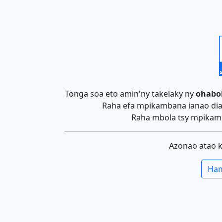
Tonga soa eto amin'ny takelaky ny
ohabo
Raha efa mpikambana ianao dia 
Raha mbola tsy mpikamb
Azonao atao 
Ham