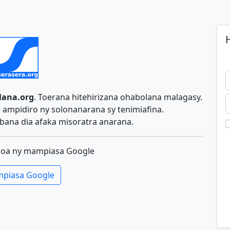
H
lana.org
. Toerana hitehirizana ohabolana malagasy.
ampidiro ny solonanarana sy tenimiafina.
ana dia afaka misoratra anarana.
koa ny mampiasa Google
piasa Google