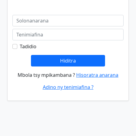
Tadidio
Hiditra
Mbola tsy mpikambana ?
Hisoratra anarana
Adino ny tenimiafina ?