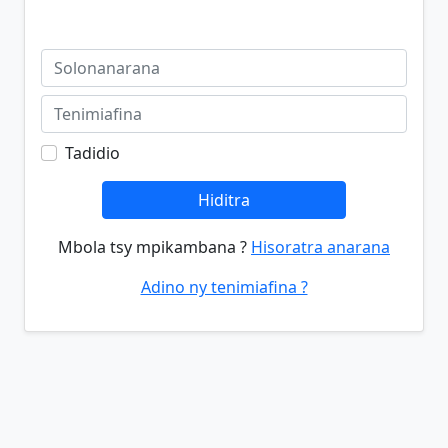
Tadidio
Hiditra
Mbola tsy mpikambana ?
Hisoratra anarana
Adino ny tenimiafina ?