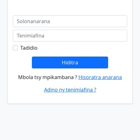
Tadidio
Hiditra
Mbola tsy mpikambana ?
Hisoratra anarana
Adino ny tenimiafina ?