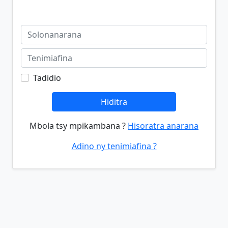
Tadidio
Hiditra
Mbola tsy mpikambana ?
Hisoratra anarana
Adino ny tenimiafina ?