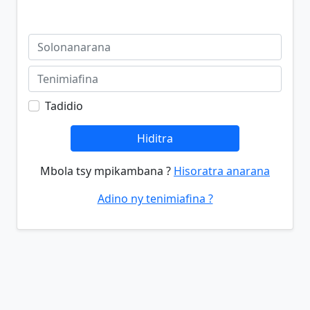
Tadidio
Hiditra
Mbola tsy mpikambana ?
Hisoratra anarana
Adino ny tenimiafina ?