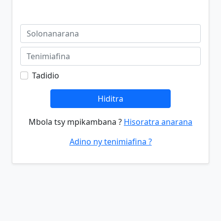
Tadidio
Hiditra
Mbola tsy mpikambana ?
Hisoratra anarana
Adino ny tenimiafina ?