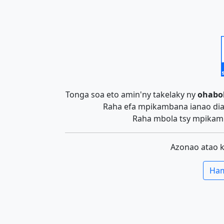
Tonga soa eto amin'ny takelaky ny
ohabo
Raha efa mpikambana ianao dia 
Raha mbola tsy mpikamb
Azonao atao 
Ham