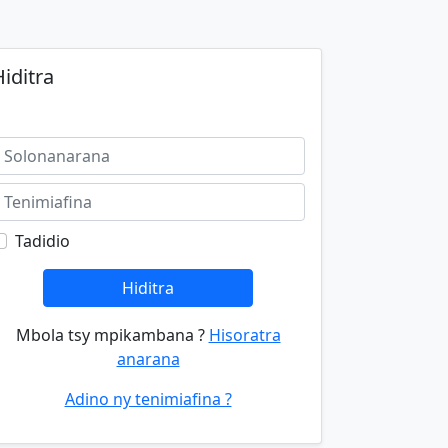
iditra
Tadidio
Hiditra
Mbola tsy mpikambana ?
Hisoratra
anarana
Adino ny tenimiafina ?