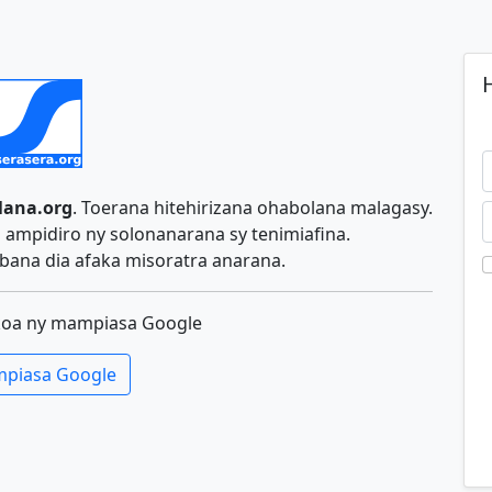
H
lana.org
. Toerana hitehirizana ohabolana malagasy.
ampidiro ny solonanarana sy tenimiafina.
ana dia afaka misoratra anarana.
koa ny mampiasa Google
piasa Google