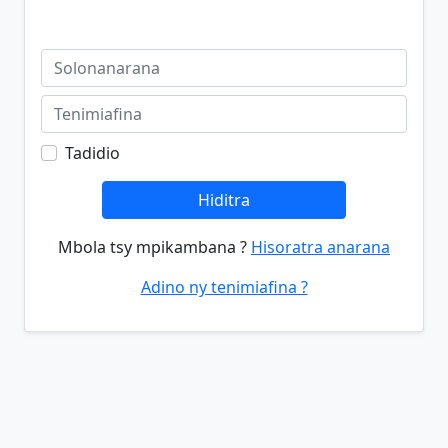
Tadidio
Hiditra
Mbola tsy mpikambana ?
Hisoratra anarana
Adino ny tenimiafina ?