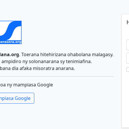
H
lana.org
. Toerana hitehirizana ohabolana malagasy.
ampidiro ny solonanarana sy tenimiafina.
ana dia afaka misoratra anarana.
koa ny mampiasa Google
piasa Google