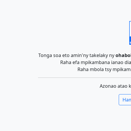
Tonga soa eto amin'ny takelaky ny
ohabo
Raha efa mpikambana ianao dia 
Raha mbola tsy mpikamb
Azonao atao 
Ham