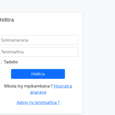
iditra
Tadidio
Hiditra
Mbola tsy mpikambana ?
Hisoratra
anarana
Adino ny tenimiafina ?