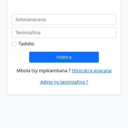
Tadidio
Hiditra
Mbola tsy mpikambana ?
Hisoratra anarana
Adino ny tenimiafina ?