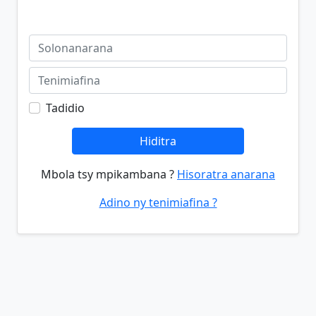
Tadidio
Hiditra
Mbola tsy mpikambana ?
Hisoratra anarana
Adino ny tenimiafina ?