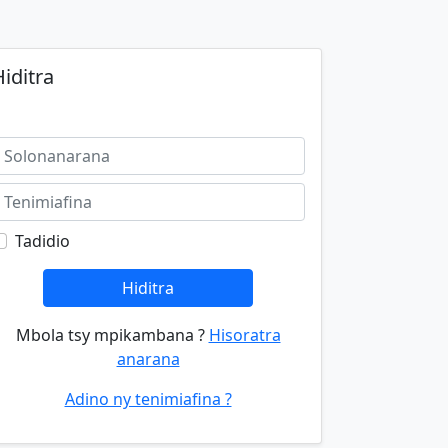
iditra
Tadidio
Hiditra
Mbola tsy mpikambana ?
Hisoratra
anarana
Adino ny tenimiafina ?