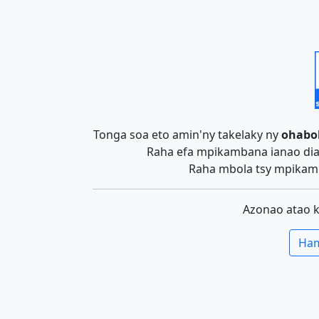
Tonga soa eto amin'ny takelaky ny
ohabo
Raha efa mpikambana ianao dia 
Raha mbola tsy mpikamb
Azonao atao 
Ham