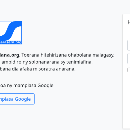
H
lana.org
. Toerana hitehirizana ohabolana malagasy.
ampidiro ny solonanarana sy tenimiafina.
ana dia afaka misoratra anarana.
koa ny mampiasa Google
piasa Google