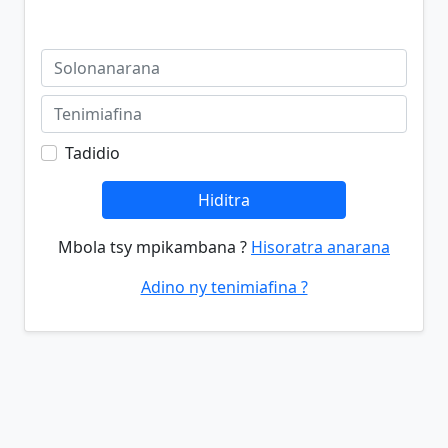
Tadidio
Hiditra
Mbola tsy mpikambana ?
Hisoratra anarana
Adino ny tenimiafina ?