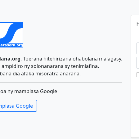
H
lana.org
. Toerana hitehirizana ohabolana malagasy.
ampidiro ny solonanarana sy tenimiafina.
ana dia afaka misoratra anarana.
koa ny mampiasa Google
piasa Google