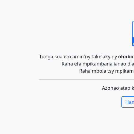
Tonga soa eto amin'ny takelaky ny
ohabo
Raha efa mpikambana ianao dia 
Raha mbola tsy mpikamb
Azonao atao 
Ham