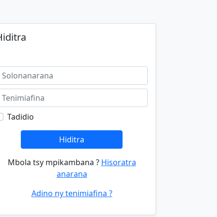
iditra
Tadidio
Hiditra
Mbola tsy mpikambana ?
Hisoratra
anarana
Adino ny tenimiafina ?