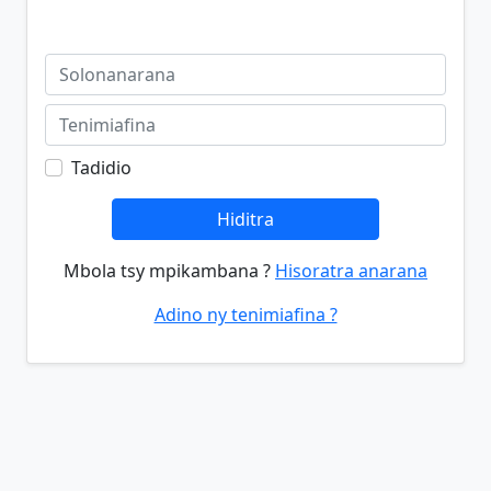
Tadidio
Hiditra
Mbola tsy mpikambana ?
Hisoratra anarana
Adino ny tenimiafina ?