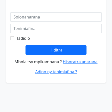
Tadidio
Hiditra
Mbola tsy mpikambana ?
Hisoratra anarana
Adino ny tenimiafina ?