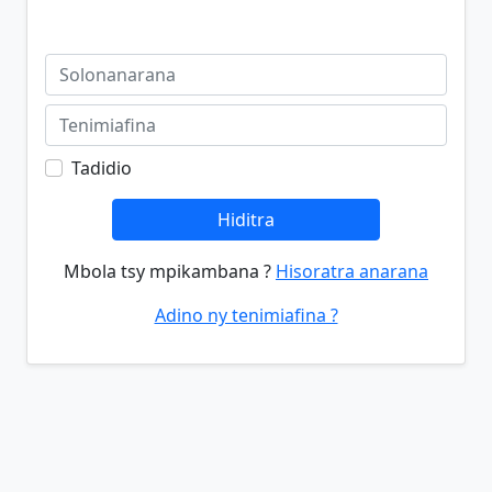
Tadidio
Hiditra
Mbola tsy mpikambana ?
Hisoratra anarana
Adino ny tenimiafina ?