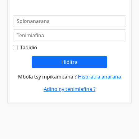
Tadidio
Hiditra
Mbola tsy mpikambana ?
Hisoratra anarana
Adino ny tenimiafina ?