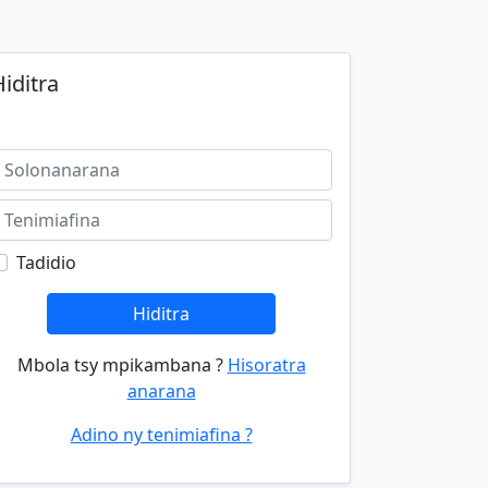
iditra
Tadidio
Hiditra
Mbola tsy mpikambana ?
Hisoratra
anarana
Adino ny tenimiafina ?