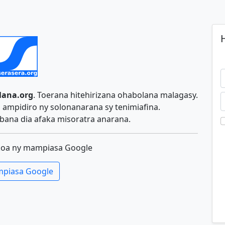
H
lana.org
. Toerana hitehirizana ohabolana malagasy.
ampidiro ny solonanarana sy tenimiafina.
ana dia afaka misoratra anarana.
koa ny mampiasa Google
piasa Google