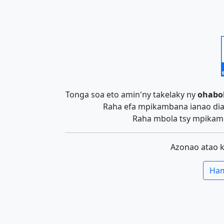
Tonga soa eto amin'ny takelaky ny
ohabo
Raha efa mpikambana ianao dia 
Raha mbola tsy mpikamb
Azonao atao 
Ham