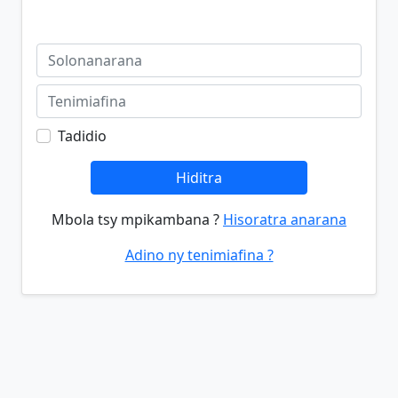
Tadidio
Hiditra
Mbola tsy mpikambana ?
Hisoratra anarana
Adino ny tenimiafina ?