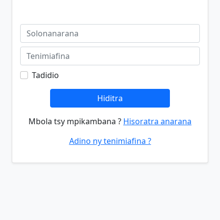
Tadidio
Hiditra
Mbola tsy mpikambana ?
Hisoratra anarana
Adino ny tenimiafina ?