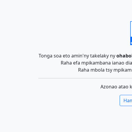
Tonga soa eto amin'ny takelaky ny
ohabo
Raha efa mpikambana ianao dia 
Raha mbola tsy mpikamb
Azonao atao 
Ham