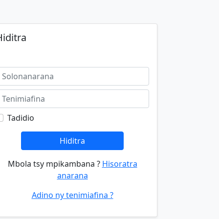
iditra
Tadidio
Hiditra
Mbola tsy mpikambana ?
Hisoratra
anarana
Adino ny tenimiafina ?