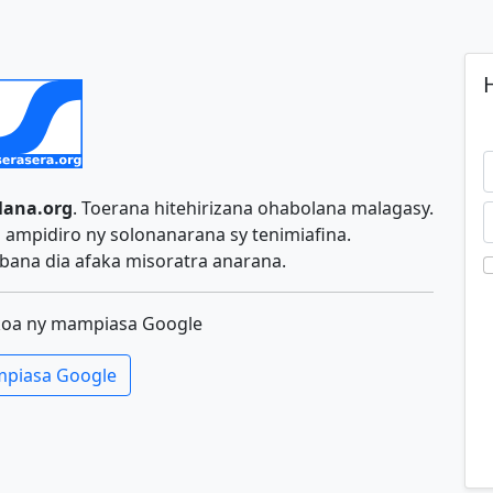
H
lana.org
. Toerana hitehirizana ohabolana malagasy.
ampidiro ny solonanarana sy tenimiafina.
ana dia afaka misoratra anarana.
koa ny mampiasa Google
piasa Google