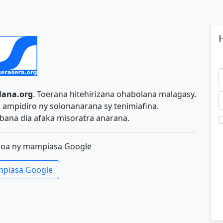
H
lana.org
. Toerana hitehirizana ohabolana malagasy.
ampidiro ny solonanarana sy tenimiafina.
ana dia afaka misoratra anarana.
koa ny mampiasa Google
piasa Google