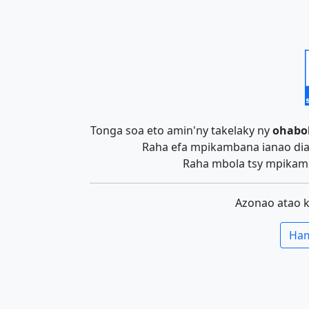
Tonga soa eto amin'ny takelaky ny
ohabo
Raha efa mpikambana ianao dia 
Raha mbola tsy mpikamb
Azonao atao 
Ham