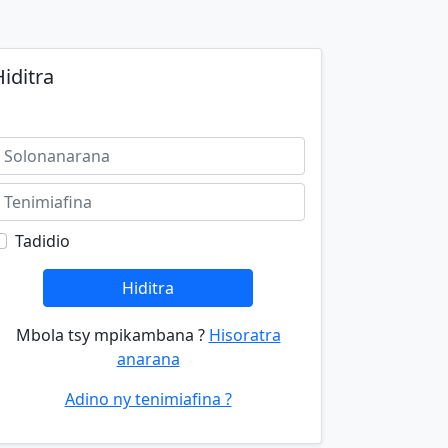
iditra
Tadidio
Hiditra
Mbola tsy mpikambana ?
Hisoratra
anarana
Adino ny tenimiafina ?