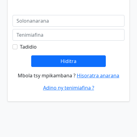
Tadidio
Hiditra
Mbola tsy mpikambana ?
Hisoratra anarana
Adino ny tenimiafina ?