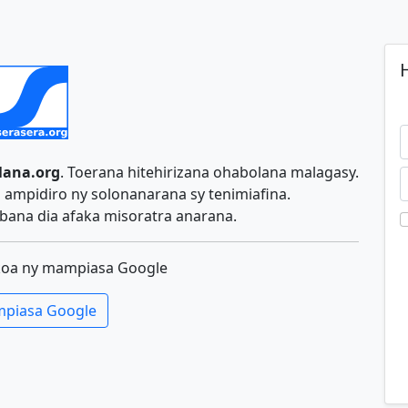
H
lana.org
. Toerana hitehirizana ohabolana malagasy.
ampidiro ny solonanarana sy tenimiafina.
ana dia afaka misoratra anarana.
koa ny mampiasa Google
piasa Google