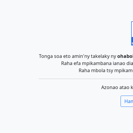
Tonga soa eto amin'ny takelaky ny
ohabo
Raha efa mpikambana ianao dia 
Raha mbola tsy mpikamb
Azonao atao 
Ham