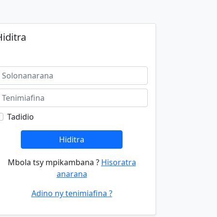
iditra
Tadidio
Hiditra
Mbola tsy mpikambana ?
Hisoratra
anarana
Adino ny tenimiafina ?