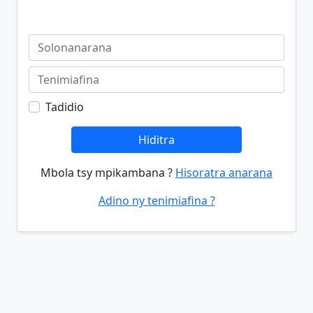
Tadidio
Hiditra
Mbola tsy mpikambana ?
Hisoratra anarana
Adino ny tenimiafina ?