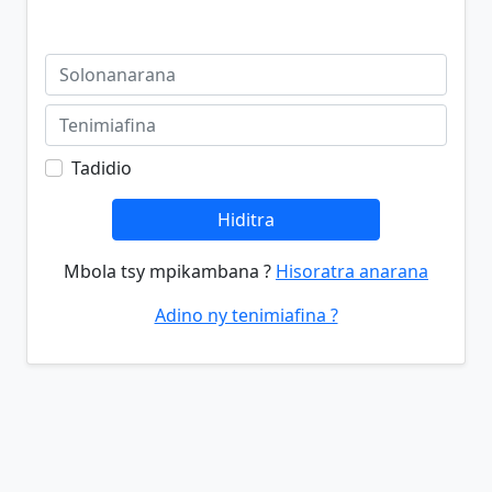
Tadidio
Hiditra
Mbola tsy mpikambana ?
Hisoratra anarana
Adino ny tenimiafina ?