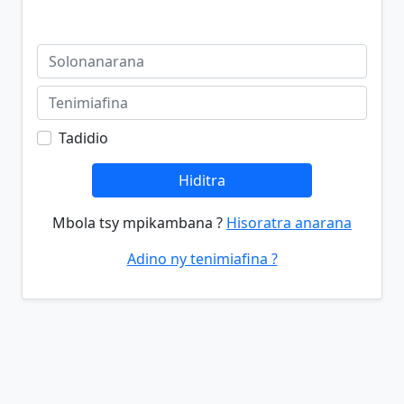
Tadidio
Hiditra
Mbola tsy mpikambana ?
Hisoratra anarana
Adino ny tenimiafina ?