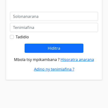
Tadidio
Hiditra
Mbola tsy mpikambana ?
Hisoratra anarana
Adino ny tenimiafina ?