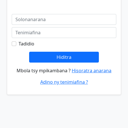
Tadidio
Hiditra
Mbola tsy mpikambana ?
Hisoratra anarana
Adino ny tenimiafina ?