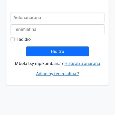
Tadidio
Hiditra
Mbola tsy mpikambana ?
Hisoratra anarana
Adino ny tenimiafina ?