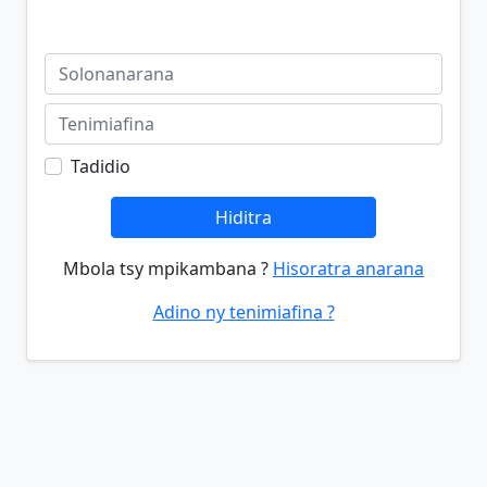
Tadidio
Hiditra
Mbola tsy mpikambana ?
Hisoratra anarana
Adino ny tenimiafina ?