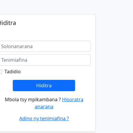
iditra
Tadidio
Hiditra
Mbola tsy mpikambana ?
Hisoratra
anarana
Adino ny tenimiafina ?