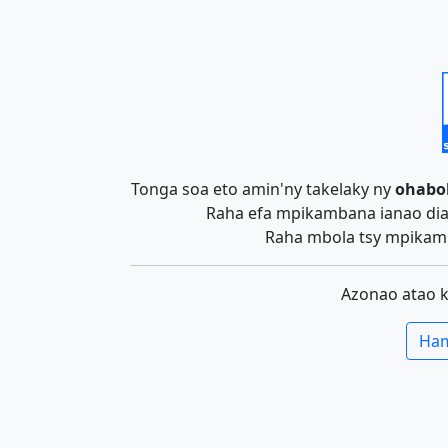
Tonga soa eto amin'ny takelaky ny
ohabo
Raha efa mpikambana ianao dia 
Raha mbola tsy mpikamb
Azonao atao 
Ham