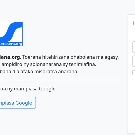
H
lana.org
. Toerana hitehirizana ohabolana malagasy.
ampidiro ny solonanarana sy tenimiafina.
ana dia afaka misoratra anarana.
koa ny mampiasa Google
piasa Google