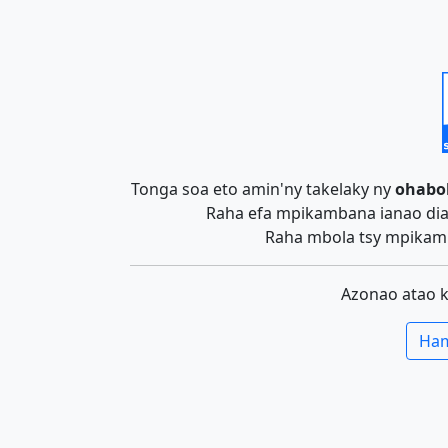
Tonga soa eto amin'ny takelaky ny
ohabo
Raha efa mpikambana ianao dia 
Raha mbola tsy mpikamb
Azonao atao 
Ham