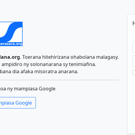
H
lana.org
. Toerana hitehirizana ohabolana malagasy.
ampidiro ny solonanarana sy tenimiafina.
ana dia afaka misoratra anarana.
koa ny mampiasa Google
piasa Google