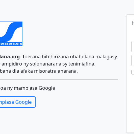
H
lana.org
. Toerana hitehirizana ohabolana malagasy.
ampidiro ny solonanarana sy tenimiafina.
ana dia afaka misoratra anarana.
koa ny mampiasa Google
piasa Google