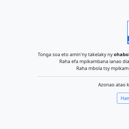
Tonga soa eto amin'ny takelaky ny
ohabo
Raha efa mpikambana ianao dia 
Raha mbola tsy mpikamb
Azonao atao 
Ham