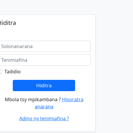
iditra
Tadidio
Hiditra
Mbola tsy mpikambana ?
Hisoratra
anarana
Adino ny tenimiafina ?